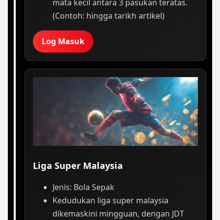
mata kecil antara 3 pasukan teratas.
(Contoh: hingga tarikh artikel)
Log Masuk
Liga Super Malaysia
Jenis: Bola Sepak
Kedudukan liga super malaysia
dikemaskini mingguan, dengan JDT