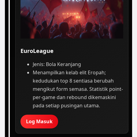
EuroLeague
Jenis: Bola Keranjang
Menampilkan kelab elit Eropah;
kedudukan top 8 sentiasa berubah
mengikut form semasa. Statistik point-
per-game dan rebound dikemaskini
pada setiap pusingan utama.
Log Masuk