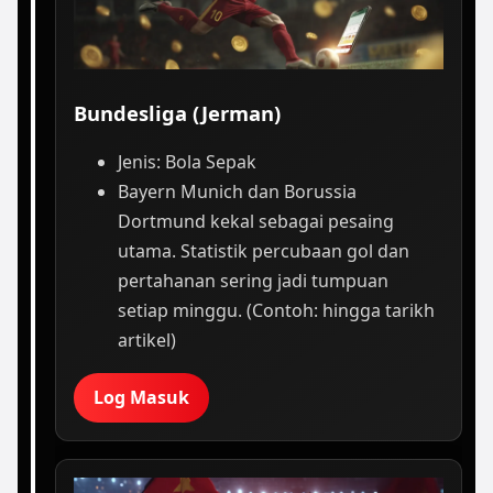
Bundesliga (Jerman)
Jenis: Bola Sepak
Bayern Munich dan Borussia
Dortmund kekal sebagai pesaing
utama. Statistik percubaan gol dan
pertahanan sering jadi tumpuan
setiap minggu. (Contoh: hingga tarikh
artikel)
Log Masuk