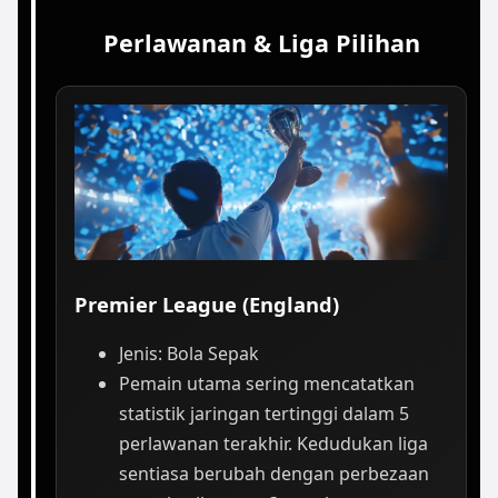
Perlawanan & Liga Pilihan
Premier League (England)
Jenis: Bola Sepak
Pemain utama sering mencatatkan
statistik jaringan tertinggi dalam 5
perlawanan terakhir. Kedudukan liga
sentiasa berubah dengan perbezaan