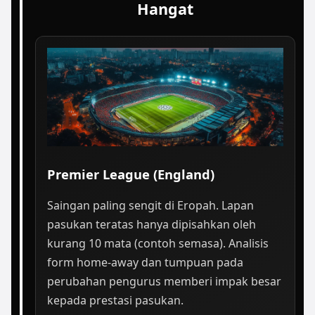
Hangat
Premier League (England)
Saingan paling sengit di Eropah. Lapan
pasukan teratas hanya dipisahkan oleh
kurang 10 mata (contoh semasa). Analisis
form home-away dan tumpuan pada
perubahan pengurus memberi impak besar
kepada prestasi pasukan.