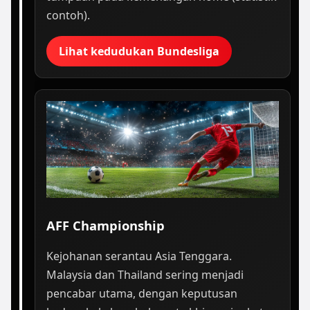
contoh).
Lihat kedudukan Bundesliga
AFF Championship
Kejohanan serantau Asia Tenggara.
Malaysia dan Thailand sering menjadi
pencabar utama, dengan keputusan