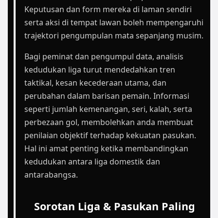
Keputusan dan form mereka di laman sendiri
serta aksi di tempat lawan boleh mempengaruhi
trajektori pengumpulan mata sepanjang musim.
Bagi peminat dan pengumpul data, analisis
kedudukan liga turut mendedahkan tren
taktikal, kesan kecederaan utama, dan
perubahan dalam barisan pemain. Informasi
seperti jumlah kemenangan, seri, kalah, serta
perbezaan gol, membolehkan anda membuat
penilaian objektif terhadap kekuatan pasukan.
Hal ini amat penting ketika membandingkan
kedudukan antara liga domestik dan
antarabangsa.
Sorotan Liga & Pasukan Paling