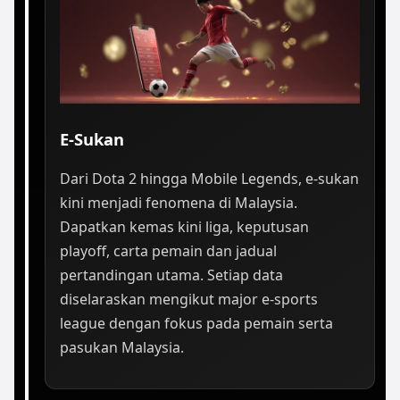
E-Sukan
Dari Dota 2 hingga Mobile Legends, e-sukan
kini menjadi fenomena di Malaysia.
Dapatkan kemas kini liga, keputusan
playoff, carta pemain dan jadual
pertandingan utama. Setiap data
diselaraskan mengikut major e-sports
league dengan fokus pada pemain serta
pasukan Malaysia.