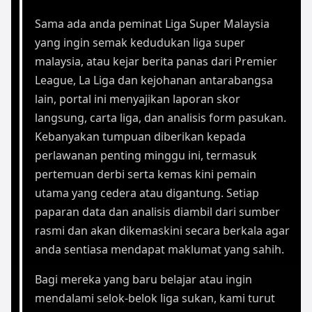
Sama ada anda peminat Liga Super Malaysia
yang ingin semak kedudukan liga super
malaysia, atau kejar berita panas dari Premier
League, La Liga dan kejohanan antarabangsa
lain, portal ini menyajikan laporan skor
langsung, carta liga, dan analisis form pasukan.
Kebanyakan tumpuan diberikan kepada
perlawanan penting minggu ini, termasuk
pertemuan derbi serta kemas kini pemain
utama yang cedera atau digantung. Setiap
paparan data dan analisis diambil dari sumber
rasmi dan akan dikemaskini secara berkala agar
anda sentiasa mendapat maklumat yang sahih.
Bagi mereka yang baru belajar atau ingin
mendalami selok-belok liga sukan, kami turut