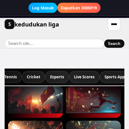
Log Masuk
Dapatkan 300MYR
kedudukan liga
S
Search
Search
Tennis
Cricket
Esports
Live Scores
Sports App