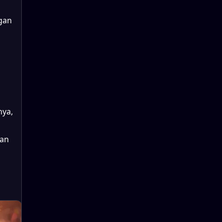
gan
nya,
uan