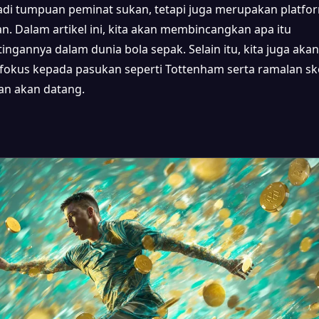
di tumpuan peminat sukan, tetapi juga merupakan platfo
. Dalam artikel ini, kita akan membincangkan apa itu
ingannya dalam dunia bola sepak. Selain itu, kita juga akan
i fokus kepada pasukan seperti Tottenham serta ramalan sk
an akan datang.