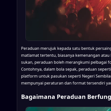
Peraduan merujuk kepada satu bentuk persain
matlamat tertentu, biasanya kemenangan atau 
sukan, peraduan boleh merangkumi pelbagai for
Contohnya, dalam bola sepak, peraduan seperti 
platform untuk pasukan seperti Negeri Sembil
mempunyai peraturan dan format tersendiri y
Bagaimana Peraduan Berfung