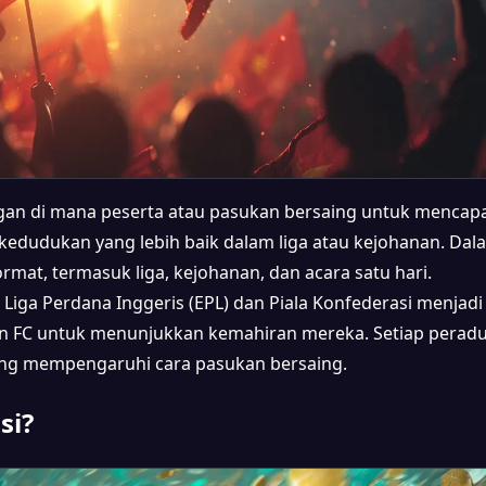
gan di mana peserta atau pasukan bersaing untuk mencapa
kedudukan yang lebih baik dalam liga atau kejohanan. Dal
mat, termasuk liga, kejohanan, dan acara satu hari.
Liga Perdana Inggeris (EPL) dan Piala Konfederasi menjadi
an FC untuk menunjukkan kemahiran mereka. Setiap perad
ang mempengaruhi cara pasukan bersaing.
si?