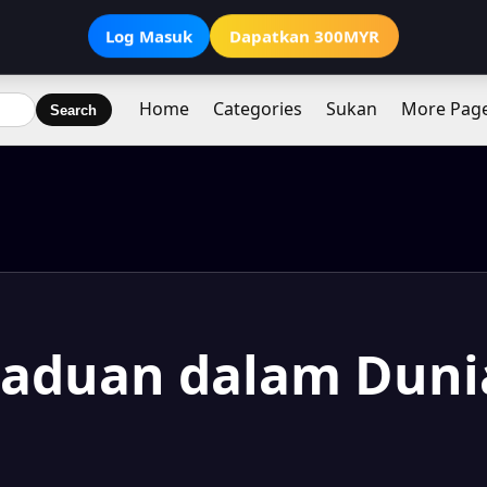
Log Masuk
Dapatkan 300MYR
Home
Categories
Sukan
More Pag
Search
aduan dalam Duni