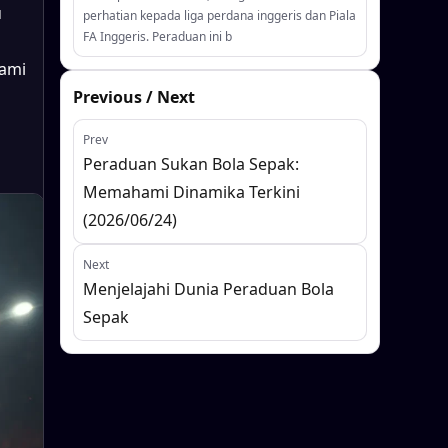
u
perhatian kepada liga perdana inggeris dan Piala
FA Inggeris. Peraduan ini b
hami
Previous / Next
Prev
Peraduan Sukan Bola Sepak:
Memahami Dinamika Terkini
(2026/06/24)
Next
Menjelajahi Dunia Peraduan Bola
Sepak