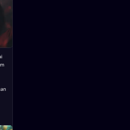
i
am
uan