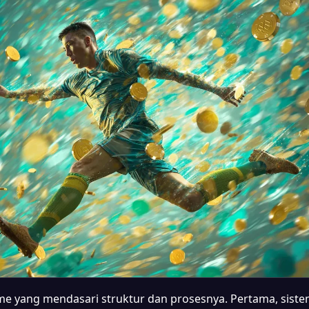
e yang mendasari struktur dan prosesnya. Pertama, sist