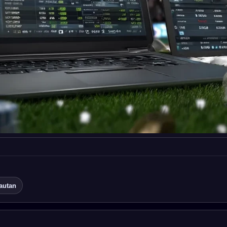
autan