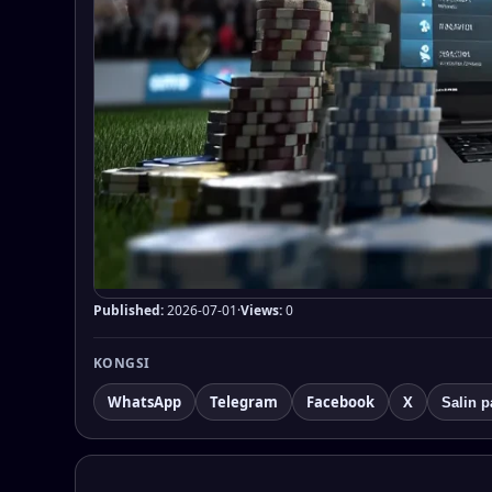
Published:
2026-07-01
·
Views:
0
KONGSI
WhatsApp
Telegram
Facebook
X
Salin p