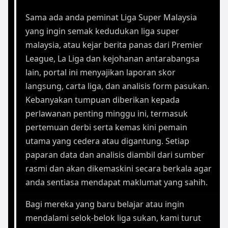
Sama ada anda peminat Liga Super Malaysia
yang ingin semak kedudukan liga super
malaysia, atau kejar berita panas dari Premier
League, La Liga dan kejohanan antarabangsa
lain, portal ini menyajikan laporan skor
langsung, carta liga, dan analisis form pasukan.
Kebanyakan tumpuan diberikan kepada
perlawanan penting minggu ini, termasuk
pertemuan derbi serta kemas kini pemain
utama yang cedera atau digantung. Setiap
paparan data dan analisis diambil dari sumber
rasmi dan akan dikemaskini secara berkala agar
anda sentiasa mendapat maklumat yang sahih.
Bagi mereka yang baru belajar atau ingin
mendalami selok-belok liga sukan, kami turut