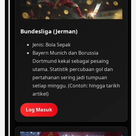
Bundesliga (Jerman)
Jenis: Bola Sepak
Bayern Munich dan Borussia
Dortmund kekal sebagai pesaing
utama. Statistik percubaan gol dan
pertahanan sering jadi tumpuan
setiap minggu. (Contoh: hingga tarikh
artikel)
Log Masuk