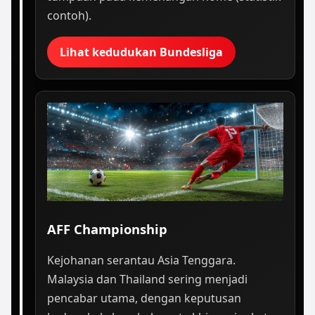
contoh).
Lihat kedudukan Bundesliga
AFF Championship
Kejohanan serantau Asia Tenggara.
Malaysia dan Thailand sering menjadi
pencabar utama, dengan keputusan