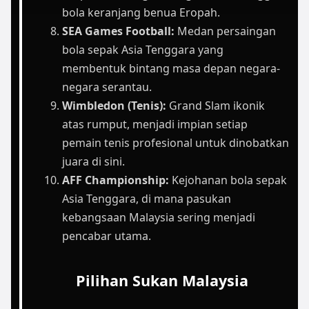
bola keranjang benua Eropah.
SEA Games Football:
Medan persaingan
bola sepak Asia Tenggara yang
membentuk bintang masa depan negara-
negara serantau.
Wimbledon (Tenis):
Grand Slam ikonik
atas rumput, menjadi impian setiap
pemain tenis profesional untuk dinobatkan
juara di sini.
AFF Championship:
Kejohanan bola sepak
Asia Tenggara, di mana pasukan
kebangsaan Malaysia sering menjadi
pencabar utama.
Pilihan Sukan Malaysia