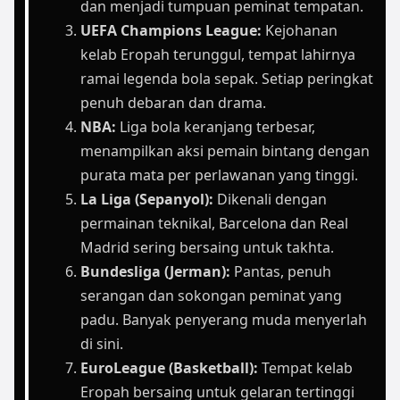
dan menjadi tumpuan peminat tempatan.
UEFA Champions League:
Kejohanan
kelab Eropah terunggul, tempat lahirnya
ramai legenda bola sepak. Setiap peringkat
penuh debaran dan drama.
NBA:
Liga bola keranjang terbesar,
menampilkan aksi pemain bintang dengan
purata mata per perlawanan yang tinggi.
La Liga (Sepanyol):
Dikenali dengan
permainan teknikal, Barcelona dan Real
Madrid sering bersaing untuk takhta.
Bundesliga (Jerman):
Pantas, penuh
serangan dan sokongan peminat yang
padu. Banyak penyerang muda menyerlah
di sini.
EuroLeague (Basketball):
Tempat kelab
Eropah bersaing untuk gelaran tertinggi