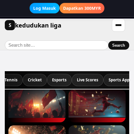
Log Masuk
Dapatkan 300MYR
kedudukan liga
S
Search
Search
Tennis
Cricket
Esports
Live Scores
Sports App