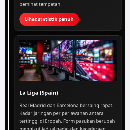
peminat tempatan.
Lihat statistik penuh
La Liga (Spain)
Real Madrid dan Barcelona bersaing rapat.
Kadar jaringan per perlawanan antara
tertinggi di Eropah. Form pasukan berubah
mengikut jadual padat dan kecederaan