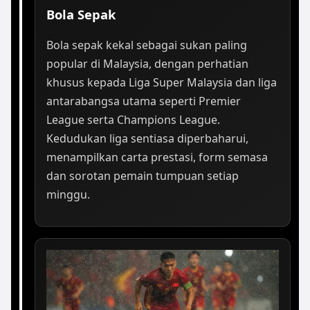
Bola Sepak
Bola sepak kekal sebagai sukan paling
popular di Malaysia, dengan perhatian
khusus kepada Liga Super Malaysia dan liga
antarabangsa utama seperti Premier
League serta Champions League.
Kedudukan liga sentiasa diperbaharui,
menampilkan carta prestasi, form semasa
dan sorotan pemain tumpuan setiap
minggu.