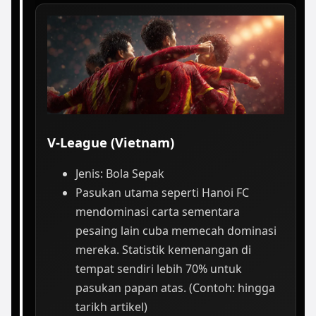
V-League (Vietnam)
Jenis: Bola Sepak
Pasukan utama seperti Hanoi FC
mendominasi carta sementara
pesaing lain cuba memecah dominasi
mereka. Statistik kemenangan di
tempat sendiri lebih 70% untuk
pasukan papan atas. (Contoh: hingga
tarikh artikel)