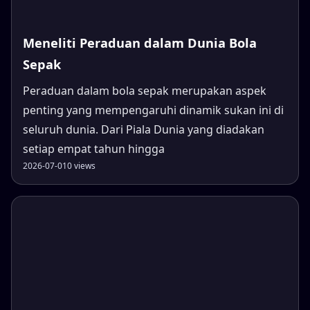
Meneliti Peraduan dalam Dunia Bola
Sepak
Peraduan dalam bola sepak merupakan aspek
penting yang mempengaruhi dinamik sukan ini di
seluruh dunia. Dari Piala Dunia yang diadakan
setiap empat tahun hingga
2026-07-01
0 views