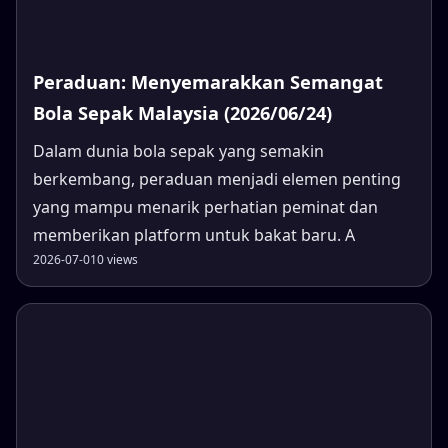
Peraduan: Menyemarakkan Semangat
Bola Sepak Malaysia (2026/06/24)
Dalam dunia bola sepak yang semakin
berkembang, peraduan menjadi elemen penting
yang mampu menarik perhatian peminat dan
memberikan platform untuk bakat baru. A
2026-07-01
0 views