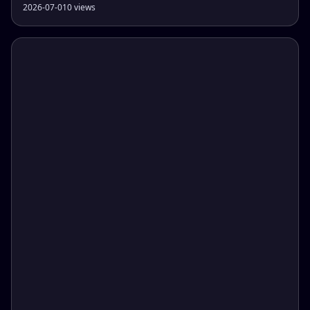
2026-07-01
0 views