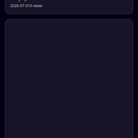
2026-07-01
0 views