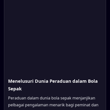
Menelusuri Dunia Peraduan dalam Bola
Sepak
Peraduan dalam dunia bola sepak menjanjikan
pelbagai pengalaman menarik bagi peminat dan