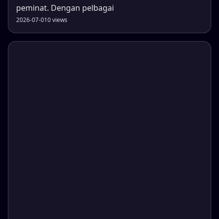
peminat. Dengan pelbagai
2026-07-01
0 views