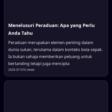
Menelusuri Peraduan: Apa yang Perlu
Anda Tahu
Peraduan merupakan elemen penting dalam
dunia sukan, terutama dalam konteks bola sepak.
Ia bukan sahaja memberikan peluang untuk
bertanding tetapi juga mencipta
2026-07-01
0 views