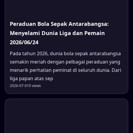
Peraduan Bola Sepak Antarabangsa:
Menyelami Dunia Liga dan Pemain
2026/06/24
Pada tahun 2026, dunia bola sepak antarabangsa
semakin meriah dengan pelbagai peraduan yang
menarik perhatian peminat di seluruh dunia. Dari
liga papan atas sep
2026-07-01
0 views