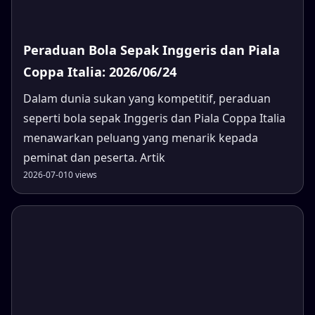
Peraduan Bola Sepak Inggeris dan Piala
Coppa Italia: 2026/06/24
Dalam dunia sukan yang kompetitif, peraduan
seperti bola sepak Inggeris dan Piala Coppa Italia
menawarkan peluang yang menarik kepada
peminat dan peserta. Artik
2026-07-01
0 views