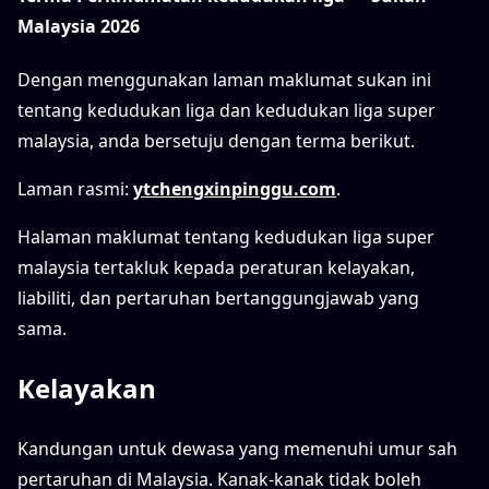
Malaysia 2026
Dengan menggunakan laman maklumat sukan ini
tentang kedudukan liga dan kedudukan liga super
malaysia, anda bersetuju dengan terma berikut.
Laman rasmi:
ytchengxinpinggu.com
.
Halaman maklumat tentang kedudukan liga super
malaysia tertakluk kepada peraturan kelayakan,
liabiliti, dan pertaruhan bertanggungjawab yang
sama.
Kelayakan
Kandungan untuk dewasa yang memenuhi umur sah
pertaruhan di Malaysia. Kanak-kanak tidak boleh