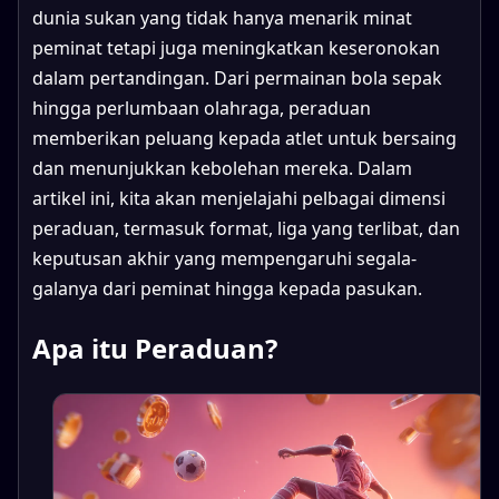
dunia sukan yang tidak hanya menarik minat
peminat tetapi juga meningkatkan keseronokan
dalam pertandingan. Dari permainan bola sepak
hingga perlumbaan olahraga, peraduan
memberikan peluang kepada atlet untuk bersaing
dan menunjukkan kebolehan mereka. Dalam
artikel ini, kita akan menjelajahi pelbagai dimensi
peraduan, termasuk format, liga yang terlibat, dan
keputusan akhir yang mempengaruhi segala-
galanya dari peminat hingga kepada pasukan.
Apa itu Peraduan?