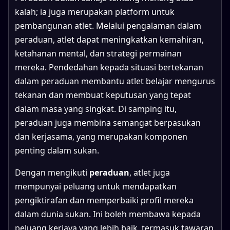
kalah; ia juga merupakan platform untuk
pembangunan atlet. Melalui pengalaman dalam
peraduan, atlet dapat meningkatkan kemahiran,
ketahanan mental, dan strategi permainan
mereka. Pendedahan kepada situasi bertekanan
dalam peraduan membantu atlet belajar mengurus
tekanan dan membuat keputusan yang tepat
dalam masa yang singkat. Di samping itu,
peraduan juga membina semangat berpasukan
dan kerjasama, yang merupakan komponen
penting dalam sukan.
Dengan mengikuti
peraduan
, atlet juga
mempunyai peluang untuk mendapatkan
pengiktirafan dan memperbaiki profil mereka
dalam dunia sukan. Ini boleh membawa kepada
peluang kerjaya yang lebih baik, termasuk tawaran