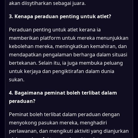
akan diisytiharkan sebagai juara.
3. Kenapa peraduan penting untuk atlet?
Peraduan penting untuk atlet kerana ia
memberikan platform untuk mereka menunjukkan
kebolehan mereka, meningkatkan kemahiran, dan
mendapatkan pengalaman berharga dalam situasi
bertekanan. Selain itu, ia juga membuka peluang
untuk kerjaya dan pengiktirafan dalam dunia
sukan.
4. Bagaimana peminat boleh terlibat dalam
peraduan?
Peminat boleh terlibat dalam peraduan dengan
menyokong pasukan mereka, menghadiri
perlawanan, dan mengikuti aktiviti yang dianjurkan