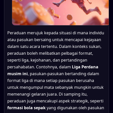
Peraduan merujuk kepada situasi di mana individu
atau pasukan bersaing untuk mencapai kejayaan
dalam satu acara tertentu. Dalam konteks sukan,
peraduan boleh melibatkan pelbagai format,
seperti liga, kejohanan, dan pertandingan
persahabatan. Contohnya, dalam
Liga Perdana
musim ini
, pasukan-pasukan bertanding dalam
format liga di mana setiap pasukan berusaha
untuk mengumpul mata sebanyak mungkin untuk
memenangi gelaran juara. Di samping itu,
peraduan juga mencakupi aspek strategik, seperti
formasi bola sepak
yang digunakan oleh pasukan