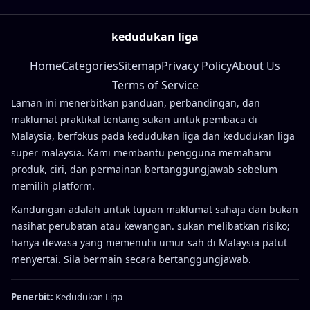
kedudukan liga
Home
Categories
Sitemap
Privacy Policy
About Us
Terms of Service
Laman ini menerbitkan panduan, perbandingan, dan
maklumat praktikal tentang sukan untuk pembaca di
Malaysia, berfokus pada kedudukan liga dan kedudukan liga
super malaysia. Kami membantu pengguna memahami
produk, ciri, dan permainan bertanggungjawab sebelum
memilih platform.
Kandungan adalah untuk tujuan maklumat sahaja dan bukan
nasihat perubatan atau kewangan. sukan melibatkan risiko;
hanya dewasa yang memenuhi umur sah di Malaysia patut
menyertai. Sila bermain secara bertanggungjawab.
Penerbit:
Kedudukan Liga