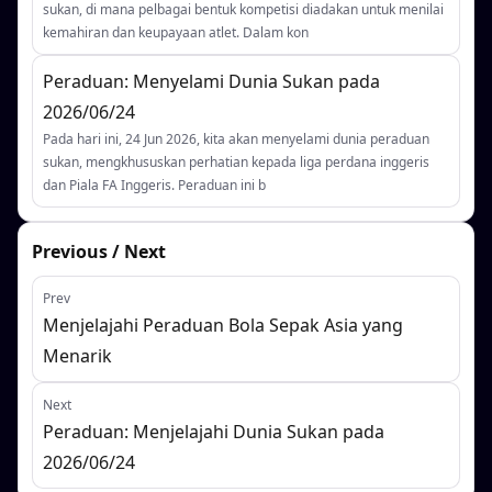
sukan, di mana pelbagai bentuk kompetisi diadakan untuk menilai
kemahiran dan keupayaan atlet. Dalam kon
Peraduan: Menyelami Dunia Sukan pada
2026/06/24
Pada hari ini, 24 Jun 2026, kita akan menyelami dunia peraduan
sukan, mengkhususkan perhatian kepada liga perdana inggeris
dan Piala FA Inggeris. Peraduan ini b
Previous / Next
Prev
Menjelajahi Peraduan Bola Sepak Asia yang
Menarik
Next
Peraduan: Menjelajahi Dunia Sukan pada
2026/06/24