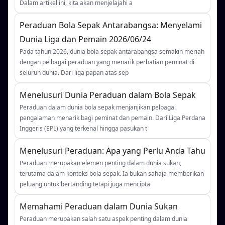
Dalam artikel ini, kita akan menjelajahi a
Peraduan Bola Sepak Antarabangsa: Menyelami
Dunia Liga dan Pemain 2026/06/24
Pada tahun 2026, dunia bola sepak antarabangsa semakin meriah
dengan pelbagai peraduan yang menarik perhatian peminat di
seluruh dunia. Dari liga papan atas sep
Menelusuri Dunia Peraduan dalam Bola Sepak
Peraduan dalam dunia bola sepak menjanjikan pelbagai
pengalaman menarik bagi peminat dan pemain. Dari Liga Perdana
Inggeris (EPL) yang terkenal hingga pasukan t
Menelusuri Peraduan: Apa yang Perlu Anda Tahu
Peraduan merupakan elemen penting dalam dunia sukan,
terutama dalam konteks bola sepak. Ia bukan sahaja memberikan
peluang untuk bertanding tetapi juga mencipta
Memahami Peraduan dalam Dunia Sukan
Peraduan merupakan salah satu aspek penting dalam dunia