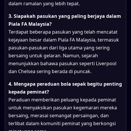
dalam ramalan yang lebih tepat.
3. Siapakah pasukan yang paling berjaya dalam
Piala FA Malaysia?
Terdapat beberapa pasukan yang telah mencatat
kejayaan besar dalam Piala FA Malaysia, termasuk
pasukan-pasukan dari liga utama yang sering
bersaing untuk gelaran. Namun, sejarah
menunjukkan bahawa pasukan seperti Liverpool
dan Chelsea sering berada di puncak.
4. Mengapa peraduan bola sepak begitu penting
kepada peminat?
Peraduan memberikan peluang kepada peminat
untuk menyaksikan pasukan kegemaran mereka
bersaing, merasai semangat persaingan, dan
terlibat dalam komuniti peminat yang berkongsi