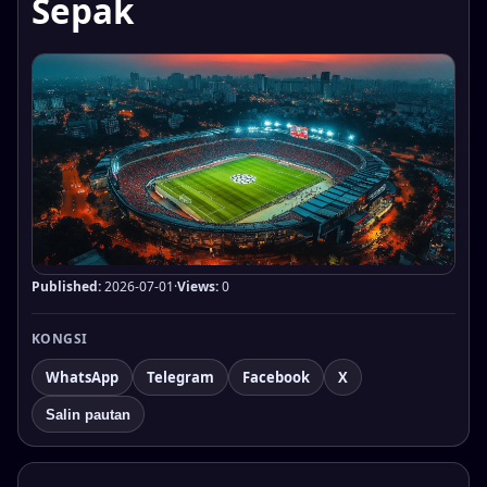
Sepak
Published:
2026-07-01
·
Views:
0
KONGSI
WhatsApp
Telegram
Facebook
X
Salin pautan