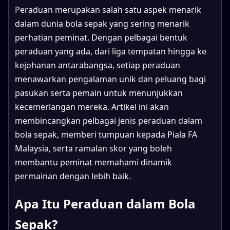
Peraduan merupakan salah satu aspek menarik
dalam dunia bola sepak yang sering menarik
perhatian peminat. Dengan pelbagai bentuk
peraduan yang ada, dari liga tempatan hingga ke
kejohanan antarabangsa, setiap peraduan
menawarkan pengalaman unik dan peluang bagi
pasukan serta pemain untuk menunjukkan
kecemerlangan mereka. Artikel ini akan
membincangkan pelbagai jenis peraduan dalam
bola sepak, memberi tumpuan kepada Piala FA
Malaysia, serta ramalan skor yang boleh
membantu peminat memahami dinamik
permainan dengan lebih baik.
Apa Itu Peraduan dalam Bola
Sepak?