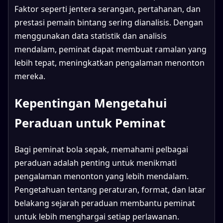
Faktor seperti jentera serangan, pertahanan, dan
prestasi pemain bintang sering dianalisis. Dengan
menggunakan data statistik dan analisis
mendalam, peminat dapat membuat ramalan yang
lebih tepat, meningkatkan pengalaman menonton
mereka.
Kepentingan Mengetahui
Peraduan untuk Peminat
Bagi peminat bola sepak, memahami pelbagai
peraduan adalah penting untuk menikmati
pengalaman menonton yang lebih mendalam.
Pengetahuan tentang peraturan, format, dan latar
belakang sejarah peraduan membantu peminat
untuk lebih menghargai setiap perlawanan.