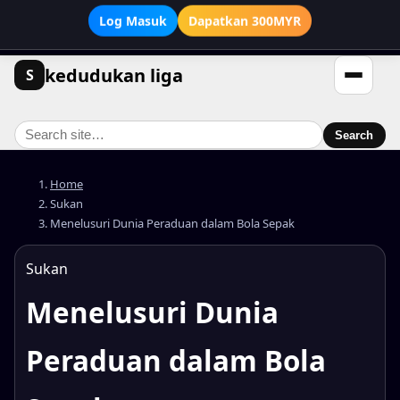
Log Masuk
Dapatkan 300MYR
kedudukan liga
S
Search
Search
Home
Sukan
Menelusuri Dunia Peraduan dalam Bola Sepak
Sukan
Menelusuri Dunia
Peraduan dalam Bola