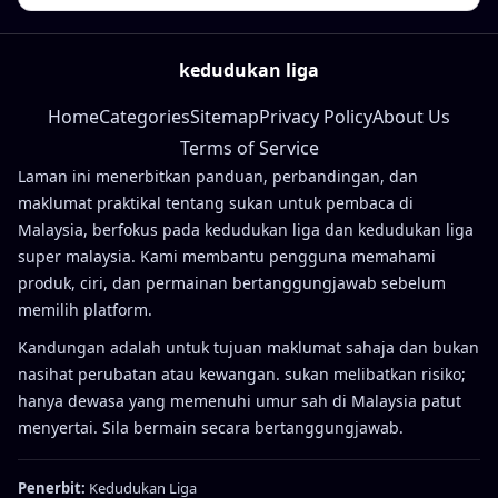
kedudukan liga
Home
Categories
Sitemap
Privacy Policy
About Us
Terms of Service
Laman ini menerbitkan panduan, perbandingan, dan
maklumat praktikal tentang sukan untuk pembaca di
Malaysia, berfokus pada kedudukan liga dan kedudukan liga
super malaysia. Kami membantu pengguna memahami
produk, ciri, dan permainan bertanggungjawab sebelum
memilih platform.
Kandungan adalah untuk tujuan maklumat sahaja dan bukan
nasihat perubatan atau kewangan. sukan melibatkan risiko;
hanya dewasa yang memenuhi umur sah di Malaysia patut
menyertai. Sila bermain secara bertanggungjawab.
Penerbit:
Kedudukan Liga