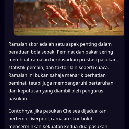
Ramalan skor adalah satu aspek penting dalam
peraduan bola sepak. Peminat dan pakar sering
membuat ramalan berdasarkan prestasi pasukan,
statistik pemain, dan faktor lain seperti cuaca.
Ramalan ini bukan sahaja menarik perhatian
peminat, tetapi juga mempengaruhi pertaruhan
dan keputusan yang diambil oleh pengurus
pasukan.
Contohnya, jika pasukan Chelsea dijadualkan
bertemu Liverpool, ramalan skor boleh
mencerminkan kekuatan kedua-dua pasukan.