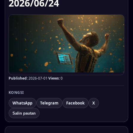
2026/06/24
Published:
2026-07-01
·
Views:
0
KONGSI
WhatsApp
Telegram
Facebook
X
Salin pautan