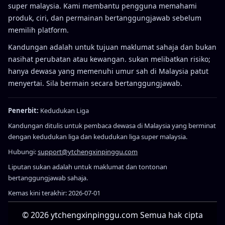
super malaysia. Kami membantu pengguna memahami
produk, ciri, dan permainan bertanggungjawab sebelum
memilih platform.
Kandungan adalah untuk tujuan maklumat sahaja dan bukan
nasihat perubatan atau kewangan. sukan melibatkan risiko;
hanya dewasa yang memenuhi umur sah di Malaysia patut
menyertai. Sila bermain secara bertanggungjawab.
Penerbit:
Kedudukan Liga
Kandungan ditulis untuk pembaca dewasa di Malaysia yang berminat
dengan kedudukan liga dan kedudukan liga super malaysia.
Hubungi:
support@ytchengxinpinggu.com
Liputan sukan adalah untuk maklumat dan tontonan
bertanggungjawab sahaja.
Kemas kini terakhir: 2026-07-01
© 2026 ytchengxinpinggu.com Semua hak cipta