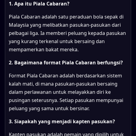
1. Apa itu Piala Cabaran?
Piala Cabaran adalah satu peraduan bola sepak di
Malaysia yang melibatkan pasukan-pasukan dari
pelbagai liga. Ia memberi peluang kepada pasukan
yang kurang terkenal untuk bersaing dan
mempamerkan bakat mereka.
2. Bagaimana format Piala Cabaran berfungsi?
Format Piala Cabaran adalah berdasarkan sistem
kalah mati, di mana pasukan-pasukan bersaing
dalam perlawanan untuk melayakkan diri ke
pusingan seterusnya. Setiap pasukan mempunyai
peluang yang sama untuk bersinar.
3. Siapakah yang menjadi kapten pasukan?
Kapten pasukan adalah pemain yang dipilih untuk