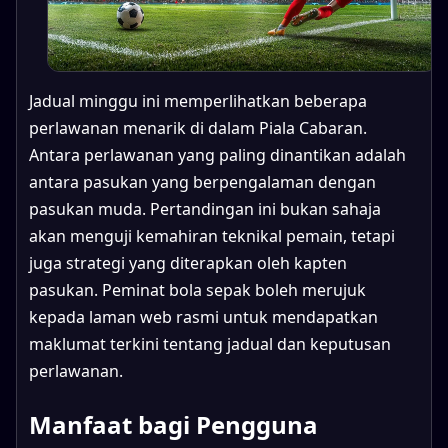
Jadual minggu ini memperlihatkan beberapa
perlawanan menarik di dalam Piala Cabaran.
Antara perlawanan yang paling dinantikan adalah
antara pasukan yang berpengalaman dengan
pasukan muda. Pertandingan ini bukan sahaja
akan menguji kemahiran teknikal pemain, tetapi
juga strategi yang diterapkan oleh kapten
pasukan. Peminat bola sepak boleh merujuk
kepada laman web rasmi untuk mendapatkan
maklumat terkini tentang jadual dan keputusan
perlawanan.
Manfaat bagi Pengguna