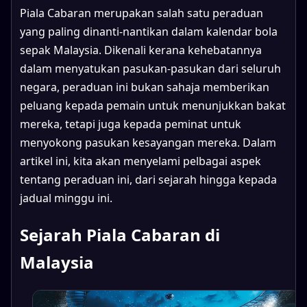
Piala Cabaran merupakan salah satu peraduan
yang paling dinanti-nantikan dalam kalendar bola
sepak Malaysia. Dikenali kerana kehebatannya
dalam menyatukan pasukan-pasukan dari seluruh
negara, peraduan ini bukan sahaja memberikan
peluang kepada pemain untuk menunjukkan bakat
mereka, tetapi juga kepada peminat untuk
menyokong pasukan kesayangan mereka. Dalam
artikel ini, kita akan menyelami pelbagai aspek
tentang peraduan ini, dari sejarah hingga kepada
jadual minggu ini.
Sejarah Piala Cabaran di
Malaysia