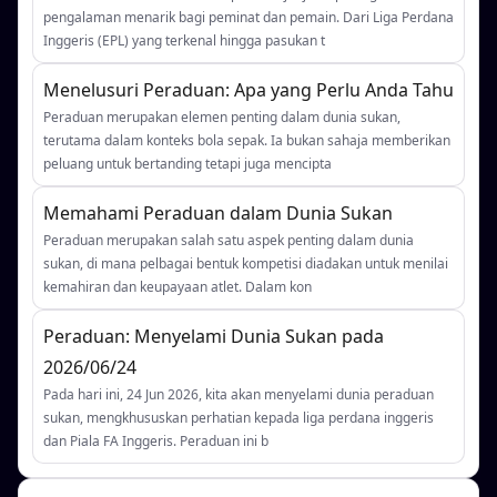
pengalaman menarik bagi peminat dan pemain. Dari Liga Perdana
Inggeris (EPL) yang terkenal hingga pasukan t
Menelusuri Peraduan: Apa yang Perlu Anda Tahu
Peraduan merupakan elemen penting dalam dunia sukan,
terutama dalam konteks bola sepak. Ia bukan sahaja memberikan
peluang untuk bertanding tetapi juga mencipta
Memahami Peraduan dalam Dunia Sukan
Peraduan merupakan salah satu aspek penting dalam dunia
sukan, di mana pelbagai bentuk kompetisi diadakan untuk menilai
kemahiran dan keupayaan atlet. Dalam kon
Peraduan: Menyelami Dunia Sukan pada
2026/06/24
Pada hari ini, 24 Jun 2026, kita akan menyelami dunia peraduan
sukan, mengkhususkan perhatian kepada liga perdana inggeris
dan Piala FA Inggeris. Peraduan ini b