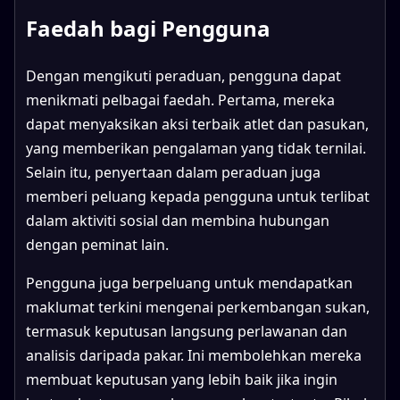
Faedah bagi Pengguna
Dengan mengikuti peraduan, pengguna dapat
menikmati pelbagai faedah. Pertama, mereka
dapat menyaksikan aksi terbaik atlet dan pasukan,
yang memberikan pengalaman yang tidak ternilai.
Selain itu, penyertaan dalam peraduan juga
memberi peluang kepada pengguna untuk terlibat
dalam aktiviti sosial dan membina hubungan
dengan peminat lain.
Pengguna juga berpeluang untuk mendapatkan
maklumat terkini mengenai perkembangan sukan,
termasuk keputusan langsung perlawanan dan
analisis daripada pakar. Ini membolehkan mereka
membuat keputusan yang lebih baik jika ingin