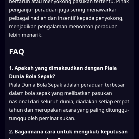
bertaruh atau menyokong pasukan tertentu. Pihak
penganjur peraduan juga sering menawarkan
pelbagai hadiah dan insentif kepada penyokong,
menjadikan pengalaman menonton peraduan
lebih menarik.
FAQ
1. Apakah yang dimaksudkan dengan Piala
Dunia Bola Sepak?
Piala Dunia Bola Sepak adalah peraduan terbesar
dalam bola sepak yang melibatkan pasukan
nasional dari seluruh dunia, diadakan setiap empat
tahun dan merupakan acara yang paling ditunggu-
tunggu oleh peminat sukan.
2. Bagaimana cara untuk mengikuti keputusan