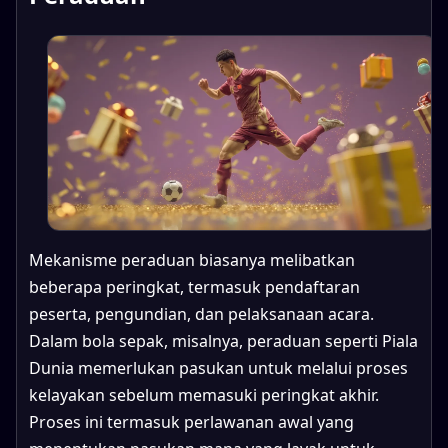
Mekanisme peraduan biasanya melibatkan
beberapa peringkat, termasuk pendaftaran
peserta, pengundian, dan pelaksanaan acara.
Dalam bola sepak, misalnya, peraduan seperti Piala
Dunia memerlukan pasukan untuk melalui proses
kelayakan sebelum memasuki peringkat akhir.
Proses ini termasuk perlawanan awal yang