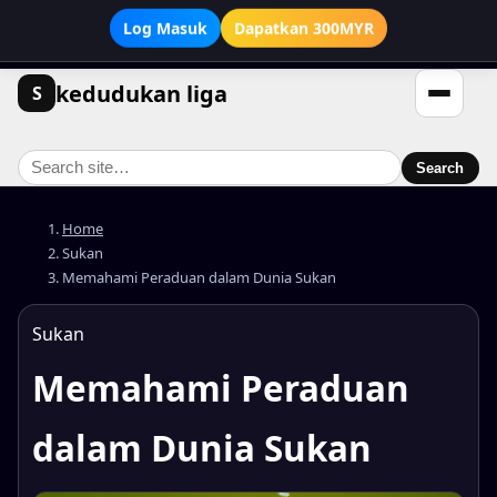
Log Masuk
Dapatkan 300MYR
kedudukan liga
S
Search
Search
Home
Sukan
Memahami Peraduan dalam Dunia Sukan
Sukan
Memahami Peraduan
dalam Dunia Sukan