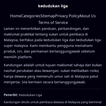
kedudukan liga
Home
Categories
Sitemap
Privacy Policy
About Us
Terms of Service
Laman ini menerbitkan panduan, perbandingan, dan
maklumat praktikal tentang sukan untuk pembaca di
Malaysia, berfokus pada kedudukan liga dan kedudukan liga
super malaysia. Kami membantu pengguna memahami
produk, ciri, dan permainan bertanggungjawab sebelum
memilih platform.
Kandungan adalah untuk tujuan maklumat sahaja dan bukan
nasihat perubatan atau kewangan. sukan melibatkan risiko;
hanya dewasa yang memenuhi umur sah di Malaysia patut
menyertai. Sila bermain secara bertanggungjawab.
Penerbit:
Kedudukan Liga
Kandungan ditulis untuk pembaca dewasa di Malaysia yang berminat