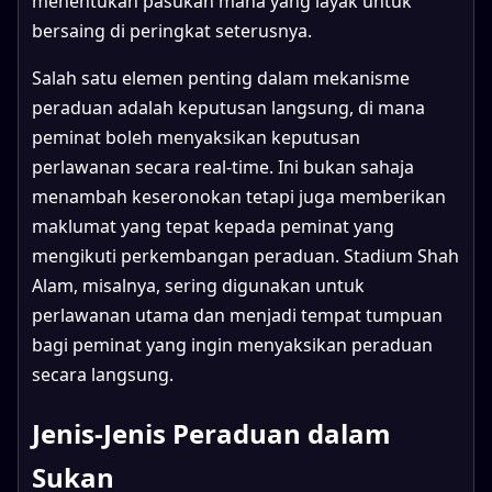
menentukan pasukan mana yang layak untuk
bersaing di peringkat seterusnya.
Salah satu elemen penting dalam mekanisme
peraduan adalah keputusan langsung, di mana
peminat boleh menyaksikan keputusan
perlawanan secara real-time. Ini bukan sahaja
menambah keseronokan tetapi juga memberikan
maklumat yang tepat kepada peminat yang
mengikuti perkembangan peraduan. Stadium Shah
Alam, misalnya, sering digunakan untuk
perlawanan utama dan menjadi tempat tumpuan
bagi peminat yang ingin menyaksikan peraduan
secara langsung.
Jenis-Jenis Peraduan dalam
Sukan