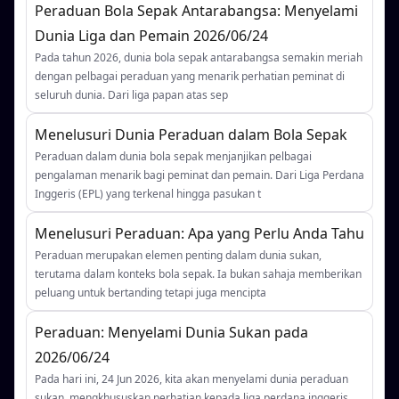
Peraduan Bola Sepak Antarabangsa: Menyelami
Dunia Liga dan Pemain 2026/06/24
Pada tahun 2026, dunia bola sepak antarabangsa semakin meriah
dengan pelbagai peraduan yang menarik perhatian peminat di
seluruh dunia. Dari liga papan atas sep
Menelusuri Dunia Peraduan dalam Bola Sepak
Peraduan dalam dunia bola sepak menjanjikan pelbagai
pengalaman menarik bagi peminat dan pemain. Dari Liga Perdana
Inggeris (EPL) yang terkenal hingga pasukan t
Menelusuri Peraduan: Apa yang Perlu Anda Tahu
Peraduan merupakan elemen penting dalam dunia sukan,
terutama dalam konteks bola sepak. Ia bukan sahaja memberikan
peluang untuk bertanding tetapi juga mencipta
Peraduan: Menyelami Dunia Sukan pada
2026/06/24
Pada hari ini, 24 Jun 2026, kita akan menyelami dunia peraduan
sukan, mengkhususkan perhatian kepada liga perdana inggeris