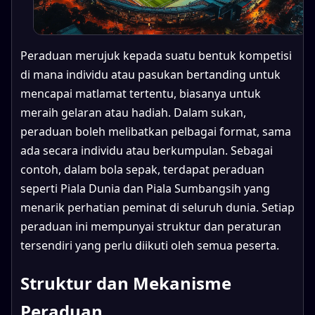
Peraduan merujuk kepada suatu bentuk kompetisi
di mana individu atau pasukan bertanding untuk
mencapai matlamat tertentu, biasanya untuk
meraih gelaran atau hadiah. Dalam sukan,
peraduan boleh melibatkan pelbagai format, sama
ada secara individu atau berkumpulan. Sebagai
contoh, dalam bola sepak, terdapat peraduan
seperti Piala Dunia dan Piala Sumbangsih yang
menarik perhatian peminat di seluruh dunia. Setiap
peraduan ini mempunyai struktur dan peraturan
tersendiri yang perlu diikuti oleh semua peserta.
Struktur dan Mekanisme
Peraduan