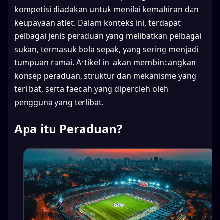
kompetisi diadakan untuk menilai kemahiran dan
keupayaan atlet. Dalam konteks ini, terdapat
pelbagai jenis peraduan yang melibatkan pelbagai
sukan, termasuk bola sepak, yang sering menjadi
tumpuan ramai. Artikel ini akan membincangkan
konsep peraduan, struktur dan mekanisme yang
terlibat, serta faedah yang diperoleh oleh
pengguna yang terlibat.
Apa itu Peraduan?