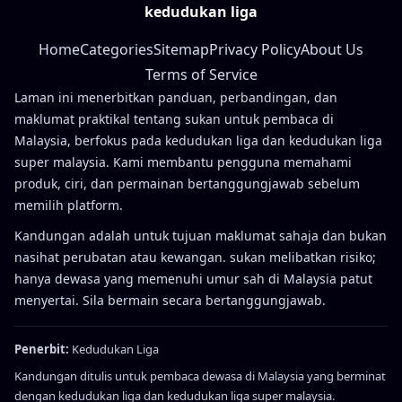
kedudukan liga
Home
Categories
Sitemap
Privacy Policy
About Us
Terms of Service
Laman ini menerbitkan panduan, perbandingan, dan
maklumat praktikal tentang sukan untuk pembaca di
Malaysia, berfokus pada kedudukan liga dan kedudukan liga
super malaysia. Kami membantu pengguna memahami
produk, ciri, dan permainan bertanggungjawab sebelum
memilih platform.
Kandungan adalah untuk tujuan maklumat sahaja dan bukan
nasihat perubatan atau kewangan. sukan melibatkan risiko;
hanya dewasa yang memenuhi umur sah di Malaysia patut
menyertai. Sila bermain secara bertanggungjawab.
Penerbit:
Kedudukan Liga
Kandungan ditulis untuk pembaca dewasa di Malaysia yang berminat
dengan kedudukan liga dan kedudukan liga super malaysia.