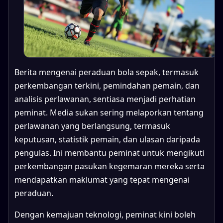
Berita mengenai peraduan bola sepak, termasuk
perkembangan terkini, pemindahan pemain, dan
analisis perlawanan, sentiasa menjadi perhatian
peminat. Media sukan sering melaporkan tentang
perlawanan yang berlangsung, termasuk
keputusan, statistik pemain, dan ulasan daripada
pengulas. Ini membantu peminat untuk mengikuti
perkembangan pasukan kegemaran mereka serta
mendapatkan maklumat yang tepat mengenai
peraduan.
Dengan kemajuan teknologi, peminat kini boleh