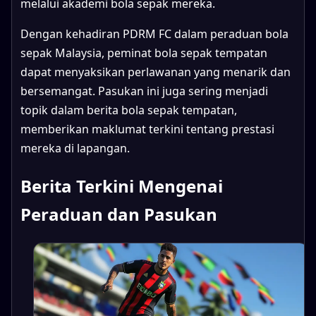
melalui akademi bola sepak mereka.
Dengan kehadiran PDRM FC dalam peraduan bola
sepak Malaysia, peminat bola sepak tempatan
dapat menyaksikan perlawanan yang menarik dan
bersemangat. Pasukan ini juga sering menjadi
topik dalam berita bola sepak tempatan,
memberikan maklumat terkini tentang prestasi
mereka di lapangan.
Berita Terkini Mengenai
Peraduan dan Pasukan