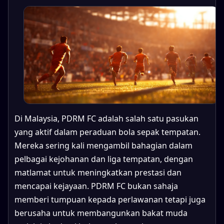
Di Malaysia, PDRM FC adalah salah satu pasukan
yang aktif dalam peraduan bola sepak tempatan.
Mereka sering kali mengambil bahagian dalam
pelbagai kejohanan dan liga tempatan, dengan
matlamat untuk meningkatkan prestasi dan
mencapai kejayaan. PDRM FC bukan sahaja
memberi tumpuan kepada perlawanan tetapi juga
berusaha untuk membangunkan bakat muda