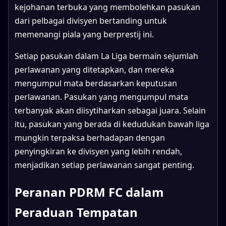
kejohanan terbuka yang membolehkan pasukan
dari pelbagai divisyen bertanding untuk
memenangi piala yang berprestij ini.
Setiap pasukan dalam La Liga bermain sejumlah
perlawanan yang ditetapkan, dan mereka
mengumpul mata berdasarkan keputusan
perlawanan. Pasukan yang mengumpul mata
terbanyak akan diisytiharkan sebagai juara. Selain
itu, pasukan yang berada di kedudukan bawah liga
mungkin terpaksa berhadapan dengan
penyingkiran ke divisyen yang lebih rendah,
menjadikan setiap perlawanan sangat penting.
Peranan PDRM FC dalam
Peraduan Tempatan