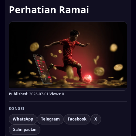
Perhatian Ramai
Published:
2026-07-01
·
Views:
0
KONGSI
WhatsApp
Telegram
Facebook
X
Salin pautan