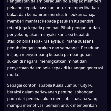
Penglibatan dalam peraduan bola sepak memberi
peluang kepada pasukan untuk memperlihatkan
bakat dan kemahiran mereka. Ini bukan sahaja
memberi manfaat kepada pasukan itu sendiri
tetapi juga kepada peminat. Pihak penganjur dan
penyokong akan menyaksikan aksi hebat di
stadion bola sepak Malaysia, di mana suasana
penuh dengan sorakan dan semangat. Peraduan
ini juga menyumbang kepada pembangunan
sukan di negara, meningkatkan minat dan
penyertaan dalam bola sepak di kalangan generasi
muda.
Sebagai contoh, apabila Kuala Lumpur City FC
beraksi dalam perlawanan penting, sokongan
padu dari peminat akan mencipta suasana yang
mampu memotivasi pemain untuk memberikan