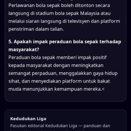
Perlawanan bola sepak boleh ditonton secara
langsung di stadium bola sepak Malaysia atau
melalui siaran langsung di televisyen dan platform
penstriman dalam talian.
5. Apakah impak peraduan bola sepak terhadap
masyarakat?
Peraduan bola sepak memberi impak positif
kepada masyarakat dengan meningkatkan
semangat perpaduan, menggalakkan gaya hidup
sihat, dan menyediakan platform untuk bakat
muda menunjukkan kemampuan mereka.<
Kedudukan Liga
Pasukan editorial Kedudukan Liga — panduan dan