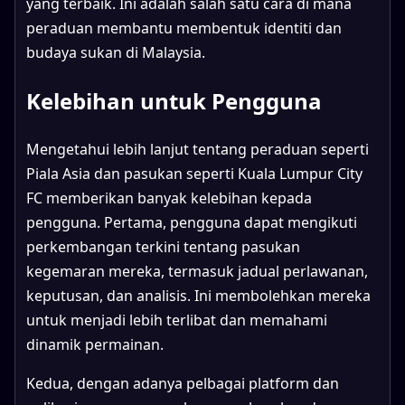
yang terbaik. Ini adalah salah satu cara di mana
peraduan membantu membentuk identiti dan
budaya sukan di Malaysia.
Kelebihan untuk Pengguna
Mengetahui lebih lanjut tentang peraduan seperti
Piala Asia dan pasukan seperti Kuala Lumpur City
FC memberikan banyak kelebihan kepada
pengguna. Pertama, pengguna dapat mengikuti
perkembangan terkini tentang pasukan
kegemaran mereka, termasuk jadual perlawanan,
keputusan, dan analisis. Ini membolehkan mereka
untuk menjadi lebih terlibat dan memahami
dinamik permainan.
Kedua, dengan adanya pelbagai platform dan