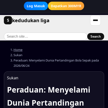
Log Masuk
Dapatkan 300MYR
kedudukan liga
S
Search
Search
Home
Sukan
Peraduan: Menyelami Dunia Pertandingan Bola Sepak pada
2026/06/24
Sukan
Peraduan: Menyelami
Dunia Pertandingan