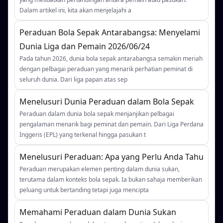
Dalam artikel ini, kita akan menjelajahi a
Peraduan Bola Sepak Antarabangsa: Menyelami
Dunia Liga dan Pemain 2026/06/24
Pada tahun 2026, dunia bola sepak antarabangsa semakin meriah
dengan pelbagai peraduan yang menarik perhatian peminat di
seluruh dunia. Dari liga papan atas sep
Menelusuri Dunia Peraduan dalam Bola Sepak
Peraduan dalam dunia bola sepak menjanjikan pelbagai
pengalaman menarik bagi peminat dan pemain. Dari Liga Perdana
Inggeris (EPL) yang terkenal hingga pasukan t
Menelusuri Peraduan: Apa yang Perlu Anda Tahu
Peraduan merupakan elemen penting dalam dunia sukan,
terutama dalam konteks bola sepak. Ia bukan sahaja memberikan
peluang untuk bertanding tetapi juga mencipta
Memahami Peraduan dalam Dunia Sukan