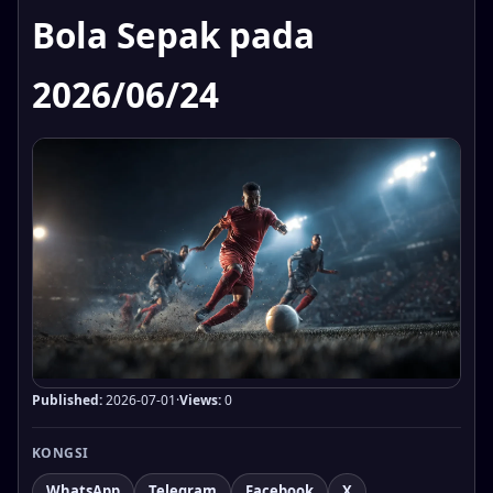
Bola Sepak pada
2026/06/24
Published:
2026-07-01
·
Views:
0
KONGSI
WhatsApp
Telegram
Facebook
X