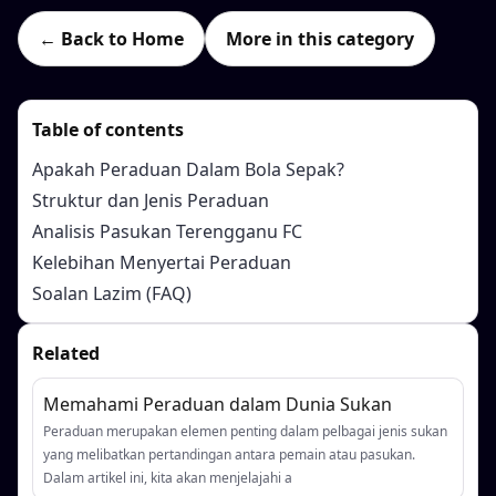
← Back to Home
More in this category
Table of contents
Apakah Peraduan Dalam Bola Sepak?
Struktur dan Jenis Peraduan
Analisis Pasukan Terengganu FC
Kelebihan Menyertai Peraduan
Soalan Lazim (FAQ)
Related
Memahami Peraduan dalam Dunia Sukan
Peraduan merupakan elemen penting dalam pelbagai jenis sukan
yang melibatkan pertandingan antara pemain atau pasukan.
Dalam artikel ini, kita akan menjelajahi a