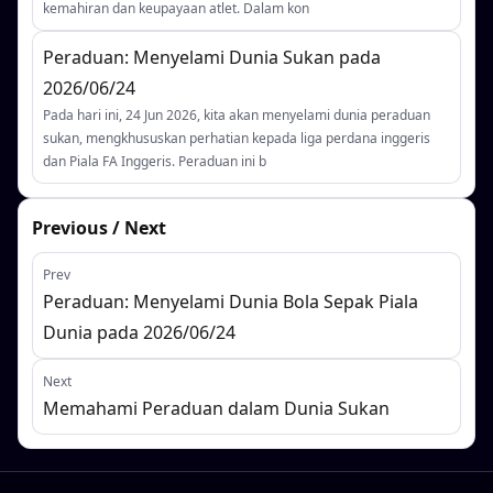
kemahiran dan keupayaan atlet. Dalam kon
Peraduan: Menyelami Dunia Sukan pada
2026/06/24
Pada hari ini, 24 Jun 2026, kita akan menyelami dunia peraduan
sukan, mengkhususkan perhatian kepada liga perdana inggeris
dan Piala FA Inggeris. Peraduan ini b
Previous / Next
Prev
Peraduan: Menyelami Dunia Bola Sepak Piala
Dunia pada 2026/06/24
Next
Memahami Peraduan dalam Dunia Sukan