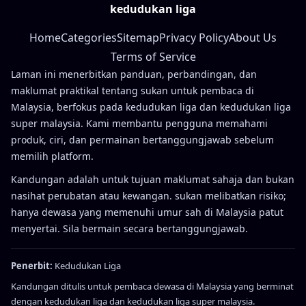
kedudukan liga
Home
Categories
Sitemap
Privacy Policy
About Us
Terms of Service
Laman ini menerbitkan panduan, perbandingan, dan
maklumat praktikal tentang sukan untuk pembaca di
Malaysia, berfokus pada kedudukan liga dan kedudukan liga
super malaysia. Kami membantu pengguna memahami
produk, ciri, dan permainan bertanggungjawab sebelum
memilih platform.
Kandungan adalah untuk tujuan maklumat sahaja dan bukan
nasihat perubatan atau kewangan. sukan melibatkan risiko;
hanya dewasa yang memenuhi umur sah di Malaysia patut
menyertai. Sila bermain secara bertanggungjawab.
Penerbit:
Kedudukan Liga
Kandungan ditulis untuk pembaca dewasa di Malaysia yang berminat
dengan kedudukan liga dan kedudukan liga super malaysia.