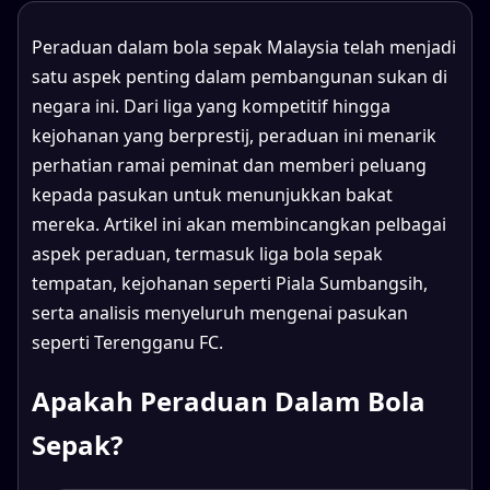
Peraduan dalam bola sepak Malaysia telah menjadi
satu aspek penting dalam pembangunan sukan di
negara ini. Dari liga yang kompetitif hingga
kejohanan yang berprestij, peraduan ini menarik
perhatian ramai peminat dan memberi peluang
kepada pasukan untuk menunjukkan bakat
mereka. Artikel ini akan membincangkan pelbagai
aspek peraduan, termasuk liga bola sepak
tempatan, kejohanan seperti Piala Sumbangsih,
serta analisis menyeluruh mengenai pasukan
seperti Terengganu FC.
Apakah Peraduan Dalam Bola
Sepak?