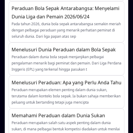
Peraduan Bola Sepak Antarabangsa: Menyelami
Dunia Liga dan Pemain 2026/06/24
Pada tahun 2026, dunia bola sepak antarabangsa semakin meriah
dengan pelbagai peraduan yang menarik perhatian peminat di
seluruh dunia. Dari liga papan atas sep
Menelusuri Dunia Peraduan dalam Bola Sepak
Peraduan dalam dunia bola sepak menjanjikan pelbagai
pengalaman menarik bagi peminat dan pemain. Dari Liga Perdana
Inggeris (EPL) yang terkenal hingga pasukan t
Menelusuri Peraduan: Apa yang Perlu Anda Tahu
Peraduan merupakan elemen penting dalam dunia sukan,
terutama dalam konteks bola sepak. Ia bukan sahaja memberikan
peluang untuk bertanding tetapi juga mencipta
Memahami Peraduan dalam Dunia Sukan
Peraduan merupakan salah satu aspek penting dalam dunia
sukan, di mana pelbagai bentuk kompetisi diadakan untuk menilai