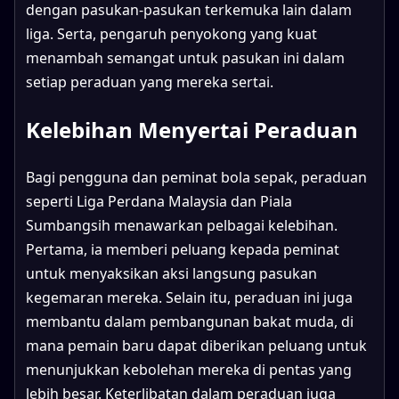
dengan pasukan-pasukan terkemuka lain dalam
liga. Serta, pengaruh penyokong yang kuat
menambah semangat untuk pasukan ini dalam
setiap peraduan yang mereka sertai.
Kelebihan Menyertai Peraduan
Bagi pengguna dan peminat bola sepak, peraduan
seperti Liga Perdana Malaysia dan Piala
Sumbangsih menawarkan pelbagai kelebihan.
Pertama, ia memberi peluang kepada peminat
untuk menyaksikan aksi langsung pasukan
kegemaran mereka. Selain itu, peraduan ini juga
membantu dalam pembangunan bakat muda, di
mana pemain baru dapat diberikan peluang untuk
menunjukkan kebolehan mereka di pentas yang
lebih besar. Keterlibatan dalam peraduan juga