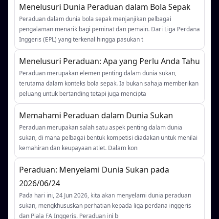
Menelusuri Dunia Peraduan dalam Bola Sepak
Peraduan dalam dunia bola sepak menjanjikan pelbagai
pengalaman menarik bagi peminat dan pemain. Dari Liga Perdana
Inggeris (EPL) yang terkenal hingga pasukan t
Menelusuri Peraduan: Apa yang Perlu Anda Tahu
Peraduan merupakan elemen penting dalam dunia sukan,
terutama dalam konteks bola sepak. Ia bukan sahaja memberikan
peluang untuk bertanding tetapi juga mencipta
Memahami Peraduan dalam Dunia Sukan
Peraduan merupakan salah satu aspek penting dalam dunia
sukan, di mana pelbagai bentuk kompetisi diadakan untuk menilai
kemahiran dan keupayaan atlet. Dalam kon
Peraduan: Menyelami Dunia Sukan pada
2026/06/24
Pada hari ini, 24 Jun 2026, kita akan menyelami dunia peraduan
sukan, mengkhususkan perhatian kepada liga perdana inggeris
dan Piala FA Inggeris. Peraduan ini b