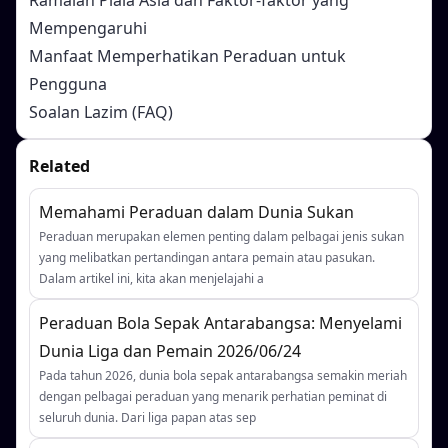
Mempengaruhi
Manfaat Memperhatikan Peraduan untuk
Pengguna
Soalan Lazim (FAQ)
Related
Memahami Peraduan dalam Dunia Sukan
Peraduan merupakan elemen penting dalam pelbagai jenis sukan
yang melibatkan pertandingan antara pemain atau pasukan.
Dalam artikel ini, kita akan menjelajahi a
Peraduan Bola Sepak Antarabangsa: Menyelami
Dunia Liga dan Pemain 2026/06/24
Pada tahun 2026, dunia bola sepak antarabangsa semakin meriah
dengan pelbagai peraduan yang menarik perhatian peminat di
seluruh dunia. Dari liga papan atas sep