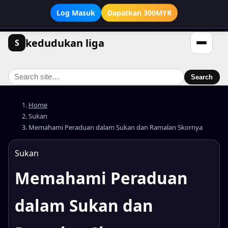
Log Masuk
Dapatkan 300MYR
kedudukan liga
S
Search
Search
Home
Sukan
Memahami Peraduan dalam Sukan dan Ramalan Skornya
Sukan
Memahami Peraduan
dalam Sukan dan