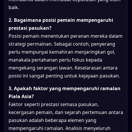
baik.
2. Bagaimana posisi pemain mempengaruhi
prestasi pasukan?
Posisi pemain menentukan peranan mereka dalam
strategi permainan. Sebagai contoh, penyerang
perlu mempunyai kemahiran menjaringkan gol,
manakala pertahanan perlu fokus kepada
mengekang serangan lawan. Keselarasan antara
posisi ini sangat penting untuk kejayaan pasukan.
3. Apakah faktor yang mempengaruhi ramalan
Piala Asia?
Faktor seperti prestasi semasa pasukan,
kecergasan pemain, dan sejarah pertemuan antara
pasukan adalah beberapa elemen yang
mempengaruhi ramalan. Analisis menyeluruh